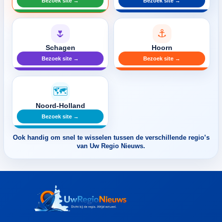
Bezoek site →
Bezoek site →
🌷
⚓
Schagen
Hoorn
Bezoek site →
Bezoek site →
🗺️
Noord-Holland
Bezoek site →
Ook handig om snel te wisselen tussen de verschillende regio’s
van Uw Regio Nieuws.