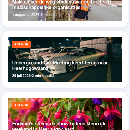
Makkelijker de weg vinden naar culturele en
maatschappelijke organisaties
1 augustus 2026
•
1 min leestijd
AGENDA
Underground Car Meeting keert terug naar
Heerhugowaard
29 juli 2026
•
2 min leestijd
AGENDA
Fuchsia’s stelen de show tijdens kleurrijk
weekend in Heerhugowaard