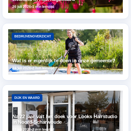
26 juli 2026
•
1 min leestijd
BEDRIJVENOVERZICHT
Wat is er eigenlijk te doen in onze gemeente?
24 juli 2026
•
2 min leestijd
DIJK EN WAARD
Na 22 jaar valt het doek voor Looks Hairstudio
in Noord-Scharwoude
17 juli 2026
•
2 min leestijd