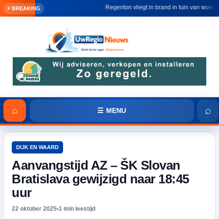
Regenton vliegt in brand in tuin van woning in
⚡ BREAKING
⌕
⌂
☰ MENU
DIJK EN WAARD
Aanvangstijd AZ – ŠK Slovan
Bratislava gewijzigd naar 18:45
uur
22 oktober 2025
•
1 min leestijd