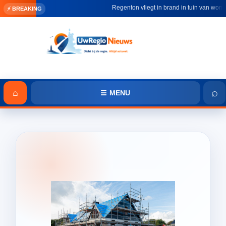
Regenton vliegt in brand in tuin van woning
⚡ BREAKING
⌕
⌂
☰ MENU