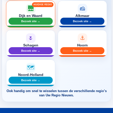
🌉
🧀
Dijk en Waard
Alkmaar
Bezoek site →
Bezoek site →
🌷
⚓
Schagen
Hoorn
Bezoek site →
Bezoek site →
🗺️
Noord-Holland
Bezoek site →
Ook handig om snel te wisselen tussen de verschillende regio’s
van Uw Regio Nieuws.