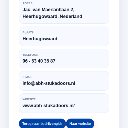
ADRES
Jac. van Maerlantlaan 2,
Heerhugowaard, Nederland
PLAATS
Heerhugowaard
TELEFOON
06 - 53 40 35 87
E-MAIL
info@abh-stukadoors.nl
WEBSITE
www.abh-stukadoors.nl/
Terug naar bedrijvengids
Naar website