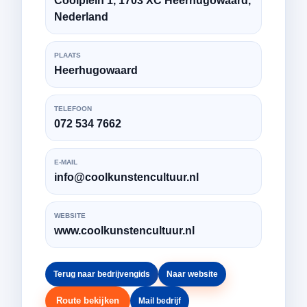
Coolplein 1, 1703 XC Heerhugowaard,
Nederland
PLAATS
Heerhugowaard
TELEFOON
072 534 7662
E-MAIL
info@coolkunstencultuur.nl
WEBSITE
www.coolkunstencultuur.nl
Terug naar bedrijvengids
Naar website
Route bekijken
Mail bedrijf