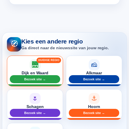
Kies een andere regio
🧭
Ga direct naar de nieuwssite van jouw regio.
🌉
🧀
Dijk en Waard
Alkmaar
Bezoek site →
Bezoek site →
🌷
⚓
Schagen
Hoorn
Bezoek site →
Bezoek site →