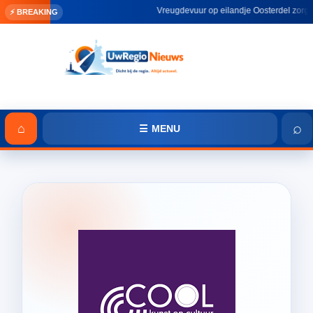
Vreugdevuur op eilandje Oosterdel zorgt voo
⚡ BREAKING
⌕
⌂
☰ MENU