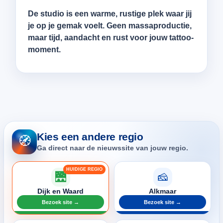
De studio is een warme, rustige plek waar jij
je op je gemak voelt. Geen massaproductie,
maar
tijd, aandacht en rust
voor jouw tattoo-
moment.
Kies een andere regio
🧭
Ga direct naar de nieuwssite van jouw regio.
🌉
🧀
Dijk en Waard
Alkmaar
Bezoek site →
Bezoek site →