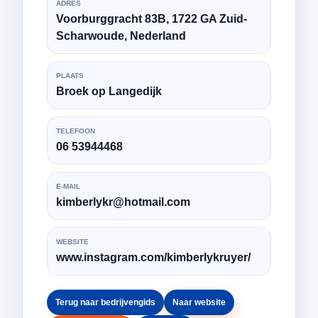
ADRES
Voorburggracht 83B, 1722 GA Zuid-
Scharwoude, Nederland
PLAATS
Broek op Langedijk
TELEFOON
06 53944468
E-MAIL
kimberlykr@hotmail.com
WEBSITE
www.instagram.com/kimberlykruyer/
Terug naar bedrijvengids
Naar website