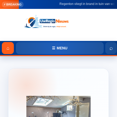
Regenton vliegt in brand in tuin van wonin
⚡ BREAKING
⌕
⌂
☰ MENU