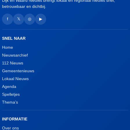
Dijk en Waard Nieuws brengt lokaal en regionaal nieuws snel,
betrouwbaar en dichtbij.
f
𝕏
◎
▶
SNEL NAAR
Home
Nieuwsarchief
112 Nieuws
Gemeentenieuws
Lokaal Nieuws
Agenda
Spelletjes
Thema’s
INFORMATIE
Over ons