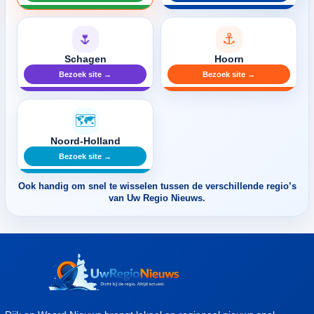
🌷
⚓
Schagen
Hoorn
Bezoek site →
Bezoek site →
🗺️
Noord-Holland
Bezoek site →
Ook handig om snel te wisselen tussen de verschillende regio’s
van Uw Regio Nieuws.