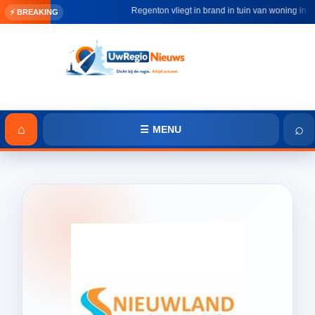
Regenton vliegt in brand in tuin van woning in He
⚡ BREAKING
⌕
⌂
☰ MENU