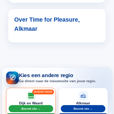
Over Time for Pleasure,
Alkmaar
Kies een andere regio
🧭
Ga direct naar de nieuwssite van jouw regio.
🌉
🧀
Dijk en Waard
Alkmaar
Bezoek site →
Bezoek site →