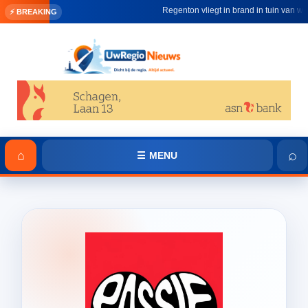
Regenton vliegt in brand in tuin van won
⚡ BREAKING
⌕
⌂
☰ MENU