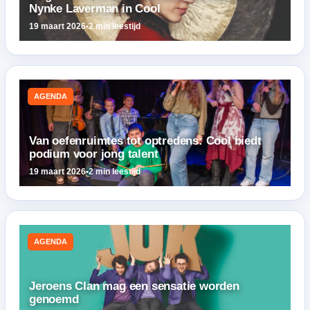
Nynke Laverman in Cool
19 maart 2026
•
2 min leestijd
AGENDA
Van oefenruimtes tot optredens: Cool biedt
podium voor jong talent
19 maart 2026
•
2 min leestijd
AGENDA
Jeroens Clan mag een sensatie worden
genoemd