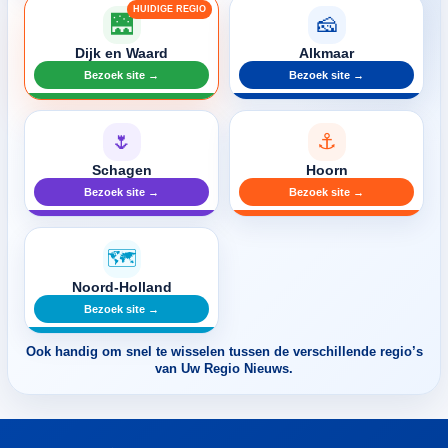
🌉
🧀
Dijk en Waard
Alkmaar
Bezoek site →
Bezoek site →
🌷
⚓
Schagen
Hoorn
Bezoek site →
Bezoek site →
🗺️
Noord-Holland
Bezoek site →
Ook handig om snel te wisselen tussen de verschillende regio’s
van Uw Regio Nieuws.