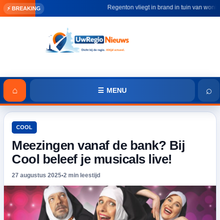
Regenton vliegt in brand in tuin van woning i
⚡ BREAKING
⌕
⌂
☰ MENU
COOL
Meezingen vanaf de bank? Bij
Cool beleef je musicals live!
27 augustus 2025
•
2 min leestijd