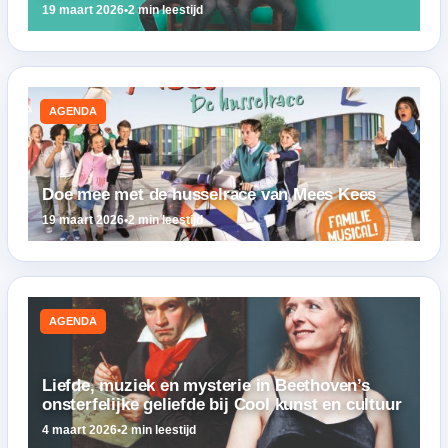
19 maart 2026
•
2 min leestijd
AGENDA
Doe mee met de husselrace van Mees Kees
19 maart 2026
•
2 min leestijd
AGENDA
Liefde, muziek en mysterie in Beethoven’s
onsterfelijke geliefde bij Cool kunst en cultuur
4 maart 2026
•
2 min leestijd