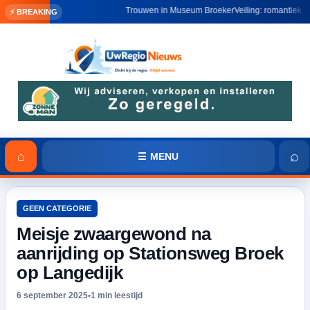
Trouwen in Museum BroekerVeiling: romantiek, historie en
⚡ BREAKING
⌕
⌂
☰ MENU
GEEN CATEGORIE
Meisje zwaargewond na
aanrijding op Stationsweg Broek
op Langedijk
6 september 2025
•
1 min leestijd