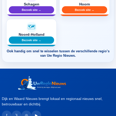
Schagen
Hoorn
Bezoek site →
Bezoek site →
🗺️
Noord-Holland
Bezoek site →
Ook handig om snel te wisselen tussen de verschillende regio’s
van Uw Regio Nieuws.
Dijk en Waard Nieuws brengt lokaal en regionaal nieuws snel,
betrouwbaar en dichtbij.
f
𝕏
◎
▶