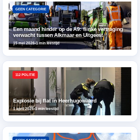
GEEN CATEGORIE
Een maand hinder op de A9: flinke vertraging
verwacht tussen Alkmaar en Uitgeest
15 mei 2026
•
1 min leestijd
112 POLITIE
Explosie bij flat in Heerhugowaard
1 april 2026
•
1 min leestijd