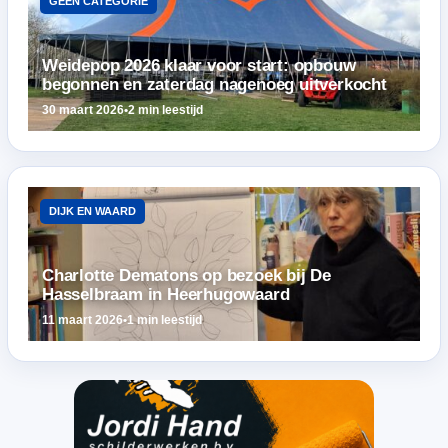
GEEN CATEGORIE
Weidepop 2026 klaar voor start: opbouw
begonnen en zaterdag nagenoeg uitverkocht
30 maart 2026
•
2 min leestijd
DIJK EN WAARD
Charlotte Dematons op bezoek bij De
Hasselbraam in Heerhugowaard
11 maart 2026
•
1 min leestijd