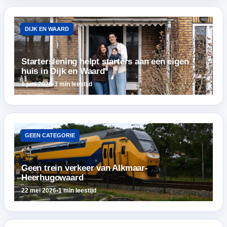
DIJK EN WAARD
Starterslening helpt starters aan een eigen
huis in Dijk en Waard
1 juni 2026
•
3 min leestijd
GEEN CATEGORIE
Geen trein verkeer van Alkmaar-
Heerhugowaard
22 mei 2026
•
1 min leestijd