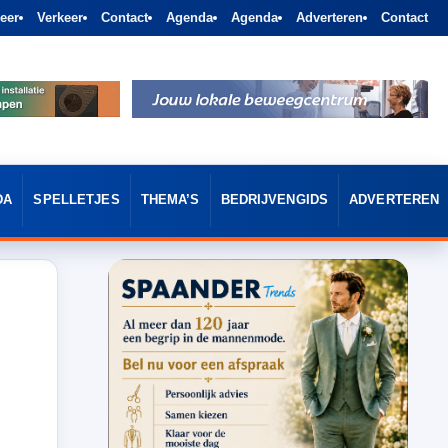
eer
Verkeer
Contact
Agenda
Agenda
Adverteren
Contact
DA
SPELLETJES
THEMA’S
BEDRIJVENGIDS
ADVERTEREN