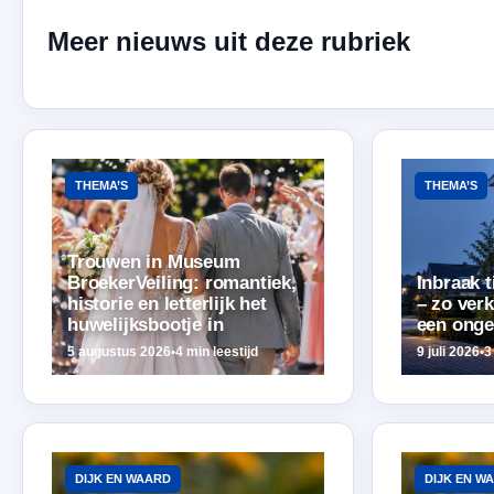
Meer nieuws uit deze rubriek
THEMA’S
THEMA’S
Trouwen in Museum
BroekerVeiling: romantiek,
Inbraak t
historie en letterlijk het
– zo verk
huwelijksbootje in
een onge
5 augustus 2026
•
4 min leestijd
9 juli 2026
•
3
DIJK EN WAARD
DIJK EN W