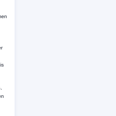
amen
er
is
,
en