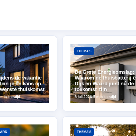
THEMA’S
De Grote Energieomslag:
ijdens de vakantie
Waarom de thuisbatterij 
lein je de kans op
Dijk en Waard juist nú de
wenste thuiskomst
toekomst zijn
 min leestijd
8 juli 2026
•
5 min leestijd
AARD
THEMA’S