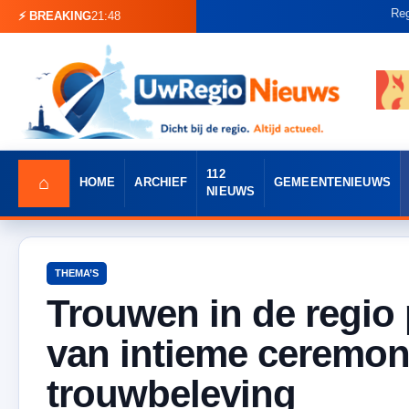
Regenton vl
⚡ BREAKING
21:48
112
⌂
HOME
ARCHIEF
GEMEENTENIEUWS
NIEUWS
THEMA’S
Trouwen in de regio 
van intieme ceremon
trouwbeleving