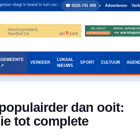
iegt in brand in tuin van woning in Heerhugowaard
☎ 0226-741 408
Adverteren
Verk
GEMEENTE
LOKAAL
VERKEER
SPORT
CULTUUR
AGEN
NIEUWS
populairder dan ooit:
ie tot complete