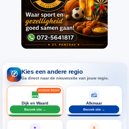
Kies een andere regio
🧭
Ga direct naar de nieuwssite van jouw regio.
🌉
🧀
Dijk en Waard
Alkmaar
Bezoek site →
Bezoek site →
🌷
⚓