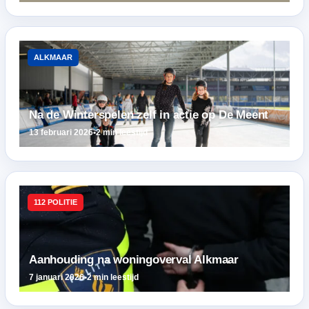
ALKMAAR
Na de Winterspelen zelf in actie op De Meent
13 februari 2026
•
2 min leestijd
112 POLITIE
Aanhouding na woningoverval Alkmaar
7 januari 2026
•
2 min leestijd