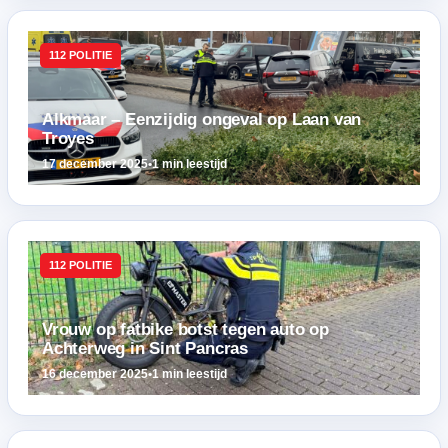
112 POLITIE
Alkmaar – Eenzijdig ongeval op Laan van
Troyes
17 december 2025
•
1 min leestijd
112 POLITIE
Vrouw op fatbike botst tegen auto op
Achterweg in Sint Pancras
16 december 2025
•
1 min leestijd