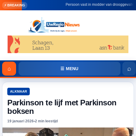
Persoon vast in modder van drooggevallen duinm
⚡ BREAKING
⌕
⌂
☰ MENU
ALKMAAR
Parkinson te lijf met Parkinson
boksen
19 januari 2026
•
2 min leestijd