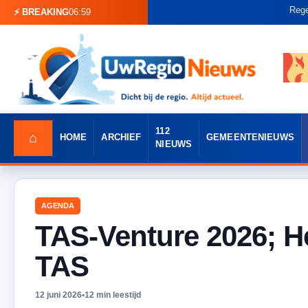
Regenton vlie
⚡ BREAKING
06:59
112
⌂
HOME
ARCHIEF
GEMEENTENIEUWS
NIEUWS
AGENDA
TAS-Venture 2026; H
TAS
12 juni 2026
•
12 min leestijd