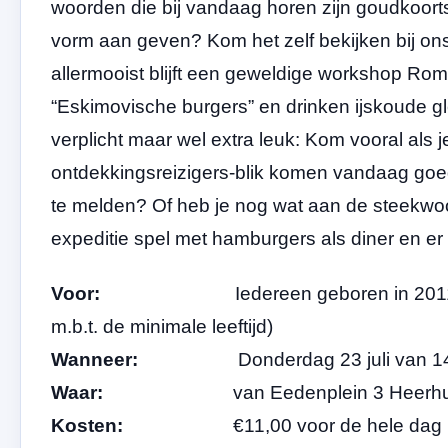
woorden die bij vandaag horen zijn goudkoorts
vorm aan geven? Kom het zelf bekijken bij on
allermooist blijft een geweldige workshop Ro
“Eskimovische burgers” en drinken ijskoude gl
verplicht maar wel extra leuk: Kom vooral als 
ontdekkingsreizigers-blik komen vandaag goed
te melden? Of heb je nog wat aan de steekw
expeditie spel met hamburgers als diner en er 
Voor:
Iedereen geboren in 2011 tot 20
m.b.t. de minimale leeftijd)
Wanneer:
Donderdag 23 juli van 14.00
Waar:
van Eedenplein 3 Heerhug
Kosten:
€11,00 voor de hele dag inclusie