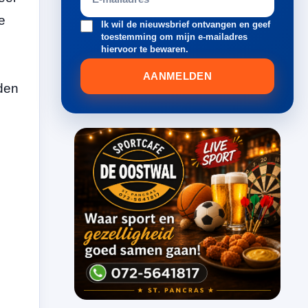
e
Ik wil de nieuwsbrief ontvangen en geef
toestemming om mijn e-mailadres
hiervoor te bewaren.
AANMELDEN
nden