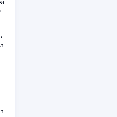
er
n
re
an
en