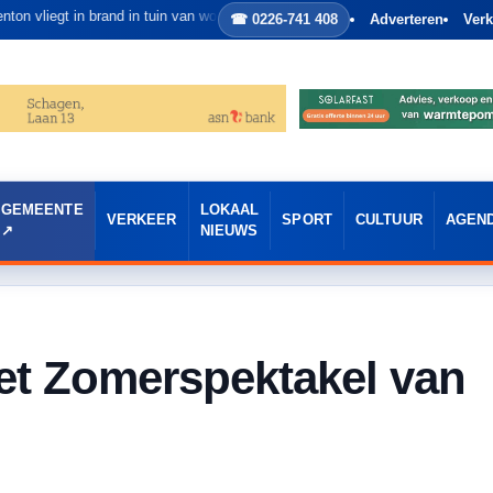
gt in brand in tuin van woning in Heerhugowaard
☎ 0226-741 408
Adverteren
Verk
GEMEENTE
LOKAAL
VERKEER
SPORT
CULTUUR
AGEN
NIEUWS
et Zomerspektakel van