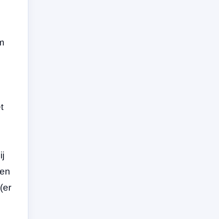
em
t
ij
 en
(er