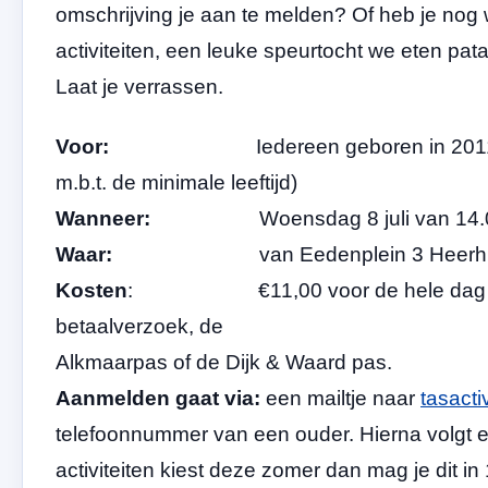
omschrijving je aan te melden? Of heb je nog
activiteiten, een leuke speurtocht we eten pata
Laat je verrassen.
Voor:
Iedereen geboren in 2011 tot 20
m.b.t. de minimale leeftijd)
Wanneer:
Woensdag 8 juli van 14.00 t
Waar:
van Eedenplein 3 Heerhug
Kosten
: €11,00 voor de hele dag inclusi
betaalverzoek, de
Alkmaarpas of de Dijk & Waard pas.
Aanmelden gaat via:
een mailtje naar
tasact
telefoonnummer van een ouder. Hierna volgt ee
activiteiten kiest deze zomer dan mag je dit i