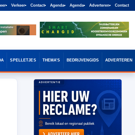
eer
Verkeer
Contact
Agenda
Agenda
Adverteren
Contact
DA
SPELLETJES
THEMA’S
BEDRIJVENGIDS
ADVERTEREN