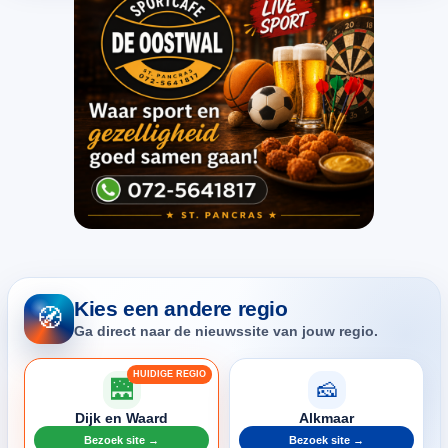
Kies een andere regio
🧭
Ga direct naar de nieuwssite van jouw regio.
🌉
🧀
Dijk en Waard
Alkmaar
Bezoek site →
Bezoek site →