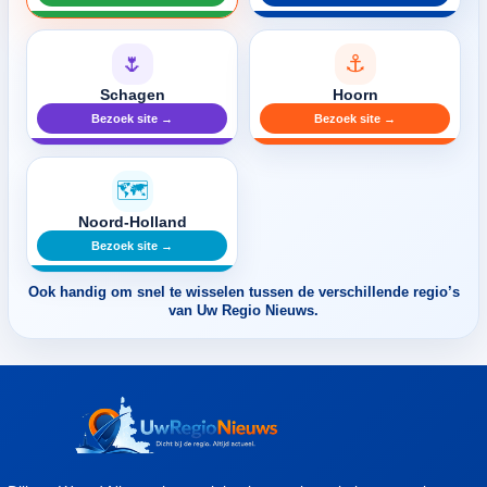
🌷
⚓
Schagen
Hoorn
Bezoek site →
Bezoek site →
🗺️
Noord-Holland
Bezoek site →
Ook handig om snel te wisselen tussen de verschillende regio’s
van Uw Regio Nieuws.