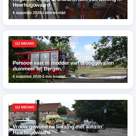
Heerhugowaard
6 augustus 2026
•
1 min leestijd
112 NIEUWS
Persoon vast in modder van drooggevallen
duinmeer bij Bergen.
6 augustus 2026
•
1 min leestijd
112 NIEUWS
Vrouw gewond na botsing met auto in
Heerhugowaard