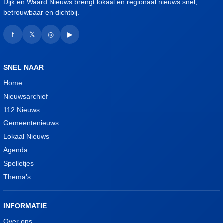
Dijk en Waard Nieuws brengt lokaal en regionaal nieuws snel,
betrouwbaar en dichtbij.
f
𝕏
◎
▶
SNEL NAAR
Home
Nieuwsarchief
112 Nieuws
Gemeentenieuws
Lokaal Nieuws
Agenda
Spelletjes
Thema’s
INFORMATIE
Over ons