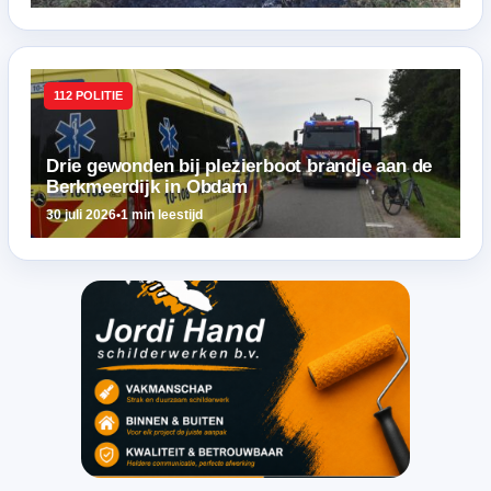
112 POLITIE
Drie gewonden bij plezierboot brandje aan de
Berkmeerdijk in Obdam
30 juli 2026
•
1 min leestijd