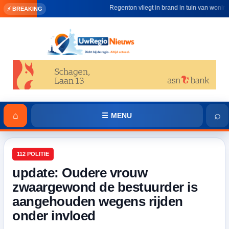
Regenton vliegt in brand in tuin van woning in 
⚡ BREAKING
⌕
⌂
☰ MENU
112 POLITIE
update: Oudere vrouw
zwaargewond de bestuurder is
aangehouden wegens rijden
onder invloed