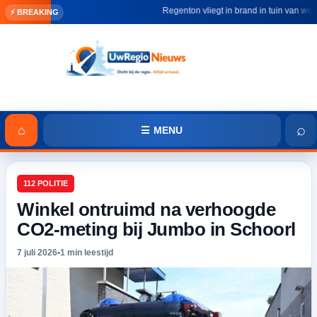
Regenton vliegt in brand in tuin van woning
⚡ BREAKING
⌕
⌂
☰ MENU
112 POLITIE
Winkel ontruimd na verhoogde
CO2-meting bij Jumbo in Schoorl
7 juli 2026
•
1 min leestijd