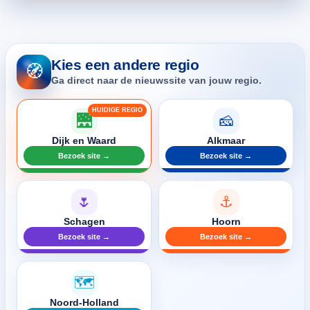
Kies een andere regio
🧭
Ga direct naar de nieuwssite van jouw regio.
🌉
🧀
Dijk en Waard
Alkmaar
Bezoek site →
Bezoek site →
🌷
⚓
Schagen
Hoorn
Bezoek site →
Bezoek site →
🗺️
Noord-Holland