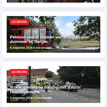
112 NIEUWS
Persoon vast in modder van drooggevallen
duinmeer bij Bergen.
6 augustus 2026
•
1 min leestijd
112 NIEUWS
Vrouw gewond na botsing met auto in
Heerhugowaard
4 augustus 2026
•
1 min leestijd