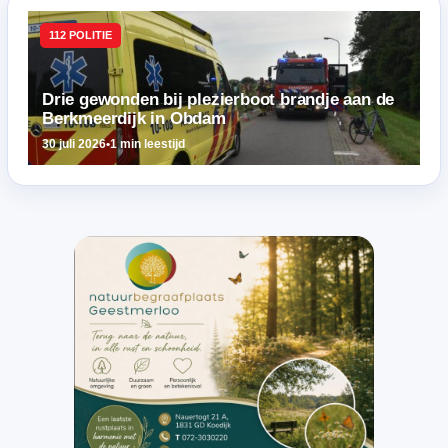
112 POLITIE
Drie gewonden bij plezierboot brandje aan de
Berkmeerdijk in Obdam
30 juli 2026
•
1 min leestijd