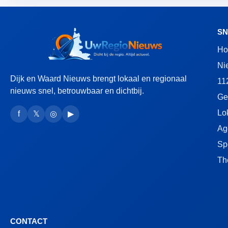
SN
H
Ni
Dijk en Waard Nieuws brengt lokaal en regionaal
11
nieuws snel, betrouwbaar en dichtbij.
Ge
Lo
f
𝕏
◎
▶
Ag
Sp
Th
CONTACT