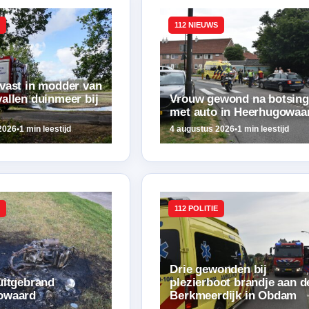
112 NIEUWS
vast in modder van
allen duinmeer bij
Vrouw gewond na botsing
met auto in Heerhugowaa
2026
•
1 min leestijd
4 augustus 2026
•
1 min leestijd
112 POLITIE
Drie gewonden bij
uitgebrand
plezierboot brandje aan d
owaard
Berkmeerdijk in Obdam