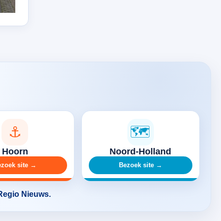
⚓
🗺️
Hoorn
Noord-Holland
zoek site →
Bezoek site →
 Regio Nieuws.