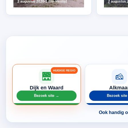
2 augustus 2026
•
1 min leestijd
2 augustus 
🌉
🧀
Dijk en Waard
Alkmaa
Bezoek site →
Bezoek sit
Ook handig om