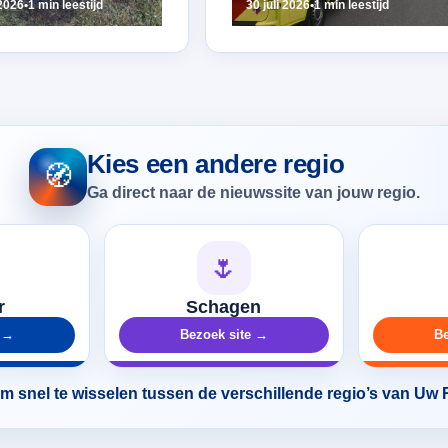
2026
•
1 min leestijd
30 juli 2026
•
1 min leestijd
Kies een andere regio
🧭
Ga direct naar de nieuwssite van jouw regio.
🌷
r
Schagen
e →
Bezoek site →
Be
 snel te wisselen tussen de verschillende regio’s van Uw