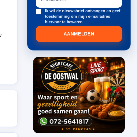
Ik wil de nieuwsbrief ontvangen en geef
toestemming om mijn e-mailadres
hiervoor te bewaren.
r
AANMELDEN
e