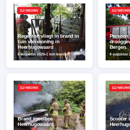
112 NIEUWS
112 NIEUWS
Regenton vliegt in brand in
Persoon 
tuin van woning in
drooggev
Heerhugowaard
Bergen.
6 augustus 2026
•
1 min leestijd
6 augustus 
112 NIEUWS
112 NIEUWS
Brand speelbos
Scooter 
Heerhugowaard
Heerhug