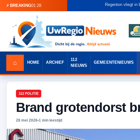
Regenton vliegt in brand in 
⚡ BREAKING
01:28
112
⌂
HOME
ARCHIEF
GEMEENTENIEUWS
NIEUWS
112 POLITIE
Brand grotendorst b
28 mei 2026
•
1 min leestijd