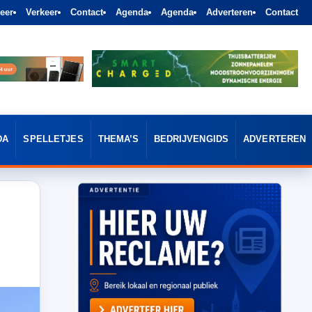
eer
Verkeer
Contact
Agenda
Agenda
Adverteren
Contact
DA
SPELLETJES
THEMA’S
BEDRIJVENGIDS
ADVERTEREN