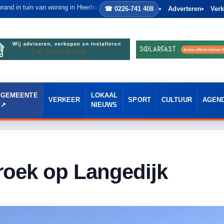
tuin van woning in Heerhugowaard
☎ 0226-741 408
Adverteren
Verk
GEMEENTE
LOKAAL
VERKEER
SPORT
CULTUUR
AGEN
NIEUWS
roek op Langedijk