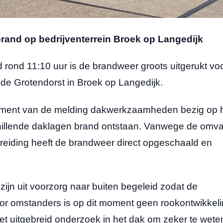
brand op bedrijventerrein Broek op Langedijk
d 11:10 uur is de brandweer groots uitgerukt vo
de Grotendorst in Broek op Langedijk.
moment van de melding dakwerkzaamheden bezig op 
schillende daklagen brand ontstaan. Vanwege de omv
breiding heeft de brandweer direct opgeschaald en
jn uit voorzorg naar buiten begeleid zodat de
or omstanders is op dit moment geen rookontwikkel
et uitgebreid onderzoek in het dak om zeker te wete