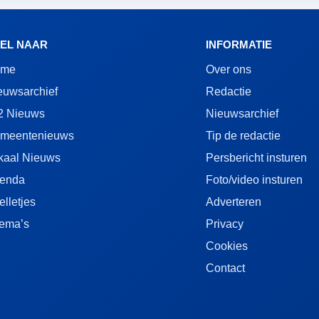
EL NAAR
INFORMATIE
ome
Over ons
euwsarchief
Redactie
2 Nieuws
Nieuwsarchief
meentenieuws
Tip de redactie
kaal Nieuws
Persbericht insturen
enda
Foto/video insturen
elletjes
Adverteren
ema’s
Privacy
Cookies
Contact