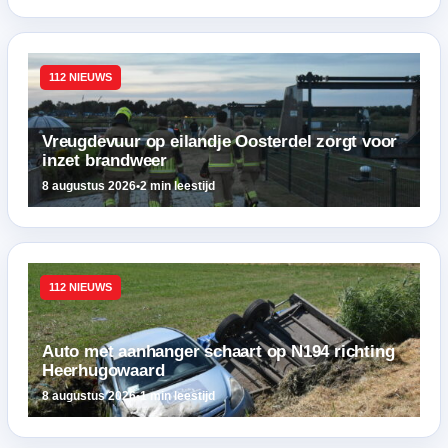
112 NIEUWS
Vreugdevuur op eilandje Oosterdel zorgt voor
inzet brandweer
8 augustus 2026
•
2 min leestijd
112 NIEUWS
Auto met aanhanger schaart op N194 richting
Heerhugowaard
8 augustus 2026
•
1 min leestijd