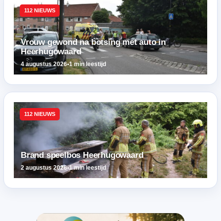
112 NIEUWS
Vrouw gewond na botsing met auto in
Heerhugowaard
4 augustus 2026
•
1 min leestijd
112 NIEUWS
Brand speelbos Heerhugowaard
2 augustus 2026
•
1 min leestijd