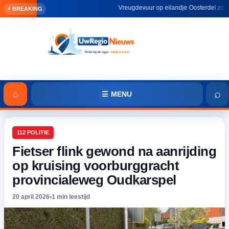
Vreugdevuur op eilandje Oosterdel zorgt voo
⚡ BREAKING
⌕
⌂
☰ MENU
112 POLITIE
Fietser flink gewond na aanrijding
op kruising voorburggracht
provincialeweg Oudkarspel
20 april 2026
•
1 min leestijd