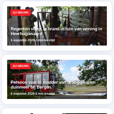
112 NIEUWS
Regenton vliegt in brand in tuin van woning in
Heerhugowaard
6 augustus 2026
•
1 min leestijd
112 NIEUWS
Persoon vast in modder van drooggevallen
duinmeer bij Bergen.
6 augustus 2026
•
1 min leestijd