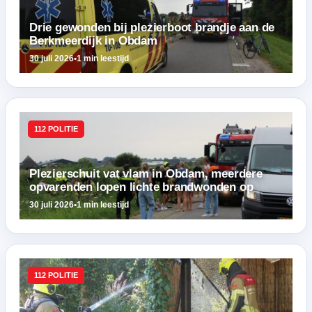
Drie gewonden bij plezierboot brandje aan de
Berkmeerdijk in Obdam
30 juli 2026
•
1 min leestijd
112 POLITIE
Plezierschuit vat vlam in Obdam, meerdere
opvarenden lopen lichte brandwonden op
30 juli 2026
•
1 min leestijd
112 POLITIE