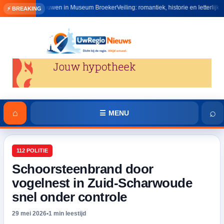
Trouwen in Museum BroekerVeiling: romantiek, historie en letterlijk het huwe
⚡ BREAKING
⌕
⌂
☰ MENU
112 POLITIE
Schoorsteenbrand door
vogelnest in Zuid-Scharwoude
snel onder controle
29 mei 2026
•
1 min leestijd