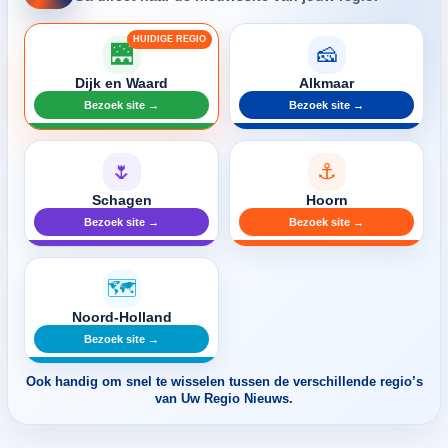
🌉
🧀
Dijk en Waard
Alkmaar
Bezoek site →
Bezoek site →
🌷
⚓
Schagen
Hoorn
Bezoek site →
Bezoek site →
🗺️
Noord-Holland
Bezoek site →
Ook handig om snel te wisselen tussen de verschillende regio’s
van Uw Regio Nieuws.