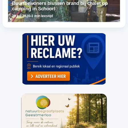
Buurtbewoners blussen brand bij chalet op
camping in Schoorl
29 juli 2026
•
1 min leestijd