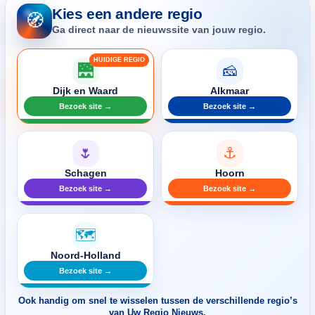
Kies een andere regio
🧭
Ga direct naar de nieuwssite van jouw regio.
🌉
🧀
Dijk en Waard
Alkmaar
Bezoek site →
Bezoek site →
🌷
⚓
Schagen
Hoorn
Bezoek site →
Bezoek site →
🗺️
Noord-Holland
Bezoek site →
Ook handig om snel te wisselen tussen de verschillende regio’s
van Uw Regio Nieuws.