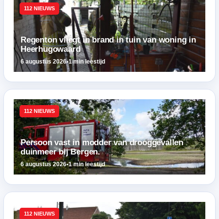
112 NIEUWS
Regenton vliegt in brand in tuin van woning in
Heerhugowaard
6 augustus 2026
•
1 min leestijd
112 NIEUWS
Persoon vast in modder van drooggevallen
duinmeer bij Bergen.
6 augustus 2026
•
1 min leestijd
112 NIEUWS