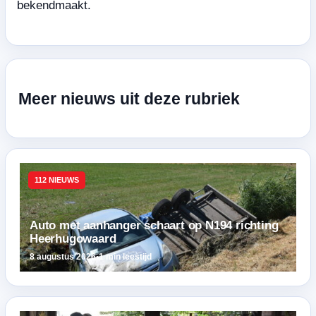
bekendmaakt.
Meer nieuws uit deze rubriek
112 NIEUWS
Auto met aanhanger schaart op N194 richting
Heerhugowaard
8 augustus 2026
•
1 min leestijd