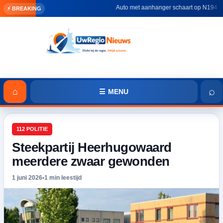
Auto met aanhanger schaart op N194 richti
⚡ BREAKING
⌕
⌂
☰ MENU
112 POLITIE
Steekpartij Heerhugowaard
meerdere zwaar gewonden
1 juni 2026
•
1 min leestijd