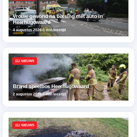
Vrouw gewond na botsing met auto in
Heerhugowaard
4 augustus 2026
•
1 min leestijd
112 NIEUWS
Brand speelbos Heerhugowaard
2 augustus 2026
•
1 min leestijd
112 NIEUWS