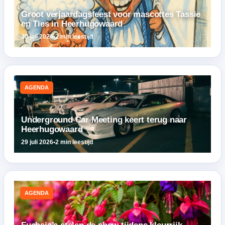
Groot verjaardagsfeest voor mascottes Tassie
en Ties in Heerhugowaard
30 juli 2026
•
2 min leestijd
AGENDA
Underground Car Meeting keert terug naar
Heerhugowaard
29 juli 2026
•
2 min leestijd
AGENDA
Fuchsia’s stelen de show tijdens kleurrijk