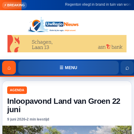
Regenton vliegt in brand in tuin van woning in
⚡ BREAKING
⌕
⌂
☰ MENU
AGENDA
Inloopavond Land van Groen 22
juni
9 juni 2026
•
2 min leestijd