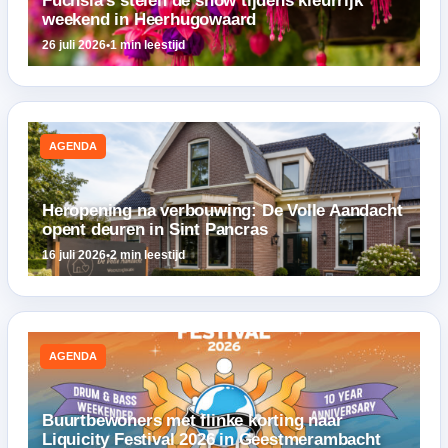
weekend in Heerhugowaard
26 juli 2026
•
1 min leestijd
AGENDA
Heropening na verbouwing: De Volle Aandacht
opent deuren in Sint Pancras
16 juli 2026
•
2 min leestijd
AGENDA
Buurtbewoners met flinke korting naar
Liquicity Festival 2026 in Geestmerambacht