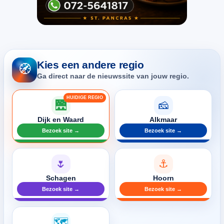
Kies een andere regio
🧭
Ga direct naar de nieuwssite van jouw regio.
🌉
🧀
Dijk en Waard
Alkmaar
Bezoek site →
Bezoek site →
🌷
⚓
Schagen
Hoorn
Bezoek site →
Bezoek site →
🗺️