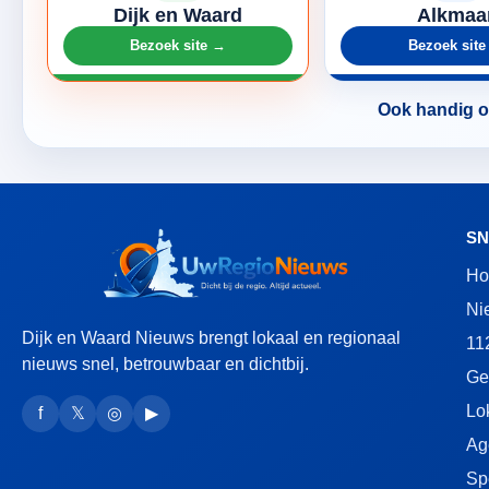
Dijk en Waard
Alkmaa
Bezoek site →
Bezoek sit
Ook handig om
SN
H
Ni
Dijk en Waard Nieuws brengt lokaal en regionaal
11
nieuws snel, betrouwbaar en dichtbij.
Ge
Lo
f
𝕏
◎
▶
Ag
Sp