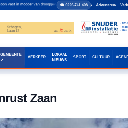
 in modder van drooggevallen duinmeer bij Bergen.
☎ 0226-741 408
Adverteren
Verk
GEMEENTE
LOKAAL
VERKEER
SPORT
CULTUUR
AGEN
NIEUWS
nrust Zaan