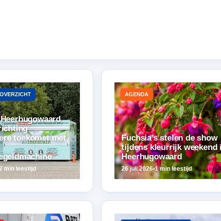
OVERZICHT
AGENDA
n Heerhugowaard
richting
ere toekomst met
Fuchsia’s stelen de show
tijdens kleurrijk weekend 
iegeldmachine
Heerhugowaard
2 min leestijd
26 juli 2026
•
1 min leestijd