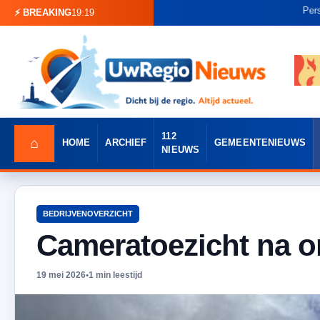
Persoon vast
⚡ BREAKING
19:19
112
⌂
HOME
ARCHIEF
GEMEENTENIEUWS
NIEUWS
BEDRIJVENOVERZICHT
Cameratoezicht na o
19 mei 2026
•
1 min leestijd