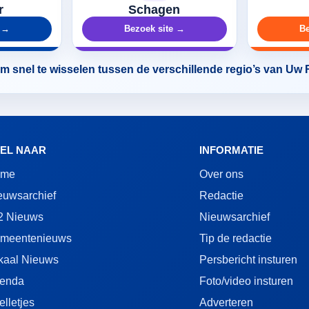
r
Schagen
e →
Bezoek site →
Be
 snel te wisselen tussen de verschillende regio’s van Uw
EL NAAR
INFORMATIE
ome
Over ons
euwsarchief
Redactie
2 Nieuws
Nieuwsarchief
meentenieuws
Tip de redactie
kaal Nieuws
Persbericht insturen
enda
Foto/video insturen
elletjes
Adverteren