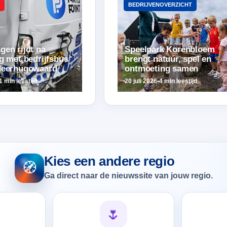
BEDRIJVENOVERZICHT
gen rijdt na
Speelpark Korenbloem
ng met bedrijfsbus
brengt natuur, spel en
Heerhugowaard
ontmoeting samen
1 min leestijd
20 juli 2026
•
4 min leestijd
Kies een andere regio
🧭
Ga direct naar de nieuwssite van jouw regio.
🌷