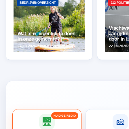
BEDRIJVENOVERZICHT
112 POLITIE
Vrachtwa
Wat is er eigenlijk te doen
aanrijdi
in onze gemeente?
door in 
24 juli 2026
•
2 min leestijd
22 juli 2026
•
🌉
🧀