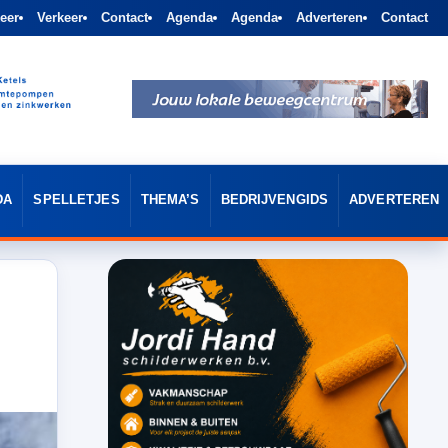
eer
Verkeer
Contact
Agenda
Agenda
Adverteren
Contact
DA
SPELLETJES
THEMA’S
BEDRIJVENGIDS
ADVERTEREN