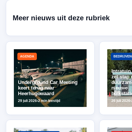
Meer nieuws uit deze rubriek
AGENDA
BEDRIJVEN
Intratui
zet stap 
Underground Car Meeting
duurzam
keert terug naar
nieuwe
Heerhugowaard
bulkstat
29 juli 2026
•
2 min leestijd
26 juli 2026
•