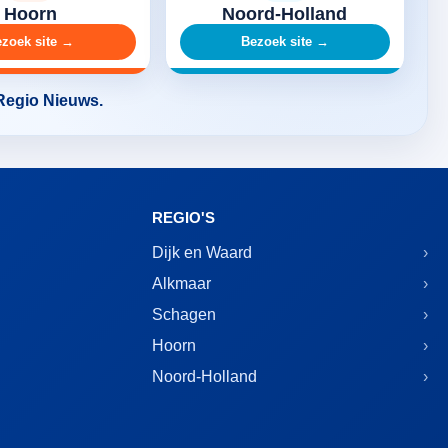
Hoorn
Noord-Holland
zoek site →
Bezoek site →
 Regio Nieuws.
REGIO'S
Dijk en Waard
Alkmaar
Schagen
Hoorn
Noord-Holland