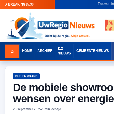
Trouwen in Museum Broe
⚡ BREAKING
15:36
112
⌂
HOME
ARCHIEF
GEMEENTENIEUWS
NIEUWS
DIJK EN WAARD
De mobiele showroo
wensen over energi
23 september 2025
•
1 min leestijd