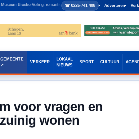
kerVeiling: romantiek, historie en letterlijk het huwelijksbootje in
☎ 0226-741 408
Adverteren
Verk
GEMEENTE
LOKAAL
VERKEER
SPORT
CULTUUR
AGEN
NIEUWS
m voor vragen en
ezuinig wonen