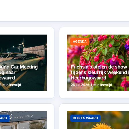
AGENDA
und Car Meeting
Fuchsia’s stelen de show
ug naar
tijdens kleurrijk weekend 
owaard
Heerhugowaard
2 min leestijd
26 juli 2026
•
1 min leestijd
AARD
DIJK EN WAARD