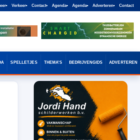
eer
Verkeer
Contact
Agenda
Agenda
Adverteren
Contact
DA
SPELLETJES
THEMA’S
BEDRIJVENGIDS
ADVERTEREN