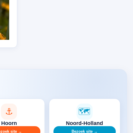
⚓
🗺️
Hoorn
Noord-Holland
zoek site →
Bezoek site →