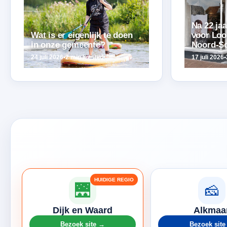
Na 22 jaa
Wat is er eigenlijk te doen
voor Loo
in onze gemeente?
Noord-S
24 juli 2026
•
2 min leestijd
17 juli 2026
•
🌉
🧀
Dijk en Waard
Alkmaa
Bezoek site →
Bezoek sit