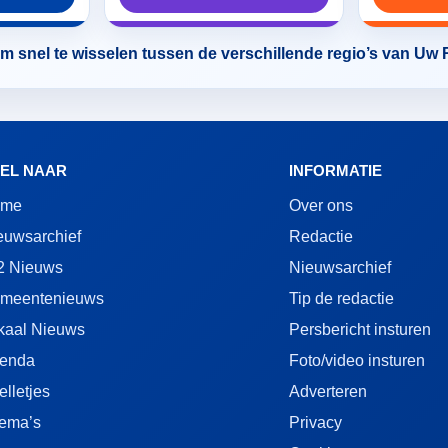
 snel te wisselen tussen de verschillende regio’s van Uw
EL NAAR
INFORMATIE
ome
Over ons
euwsarchief
Redactie
2 Nieuws
Nieuwsarchief
meentenieuws
Tip de redactie
kaal Nieuws
Persbericht insturen
enda
Foto/video insturen
elletjes
Adverteren
ema’s
Privacy