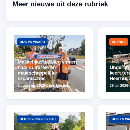
Meer nieuws uit deze rubriek
DIJK EN WAARD
AGENDA
Makkelijker de weg vinden
naar culturele en
Undergro
maatschappelijke
keert ter
organisaties
Heerhug
1 augustus 2026
•
1 min leestijd
29 juli 2026
•
BEDRIJVENOVERZICHT
DIJK EN W