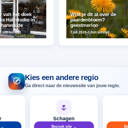
r valt het doek
Wist je dit al over de
ks Hairstudio in
paardenbloem?
charwoude
geestmerloo
2 min leestijd
7 juli 2026
•
1 min leestijd
Kies een andere regio
🧭
Ga direct naar de nieuwssite van jouw regio.
🌷
r
Schagen
e →
Bezoek site →
Be