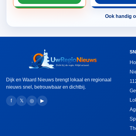
Ook handig om
SN
H
Ni
Dijk en Waard Nieuws brengt lokaal en regionaal
11
nieuws snel, betrouwbaar en dichtbij.
Ge
Lo
f
𝕏
◎
▶
Ag
Sp
Th