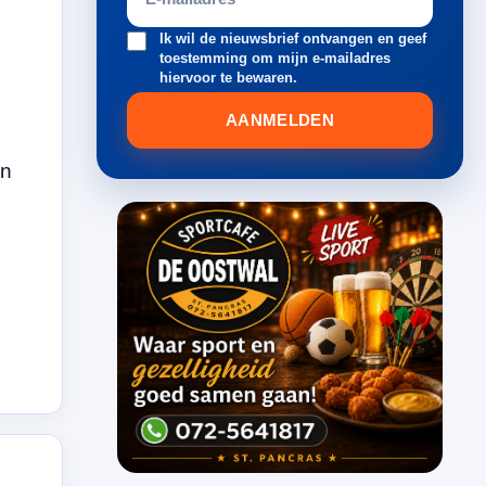
Ik wil de nieuwsbrief ontvangen en geef
toestemming om mijn e-mailadres
hiervoor te bewaren.
AANMELDEN
en