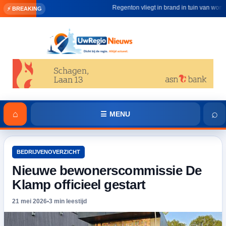
Regenton vliegt in brand in tuin van woning in
⚡ BREAKING
⌕
⌂
☰ MENU
BEDRIJVENOVERZICHT
Nieuwe bewonerscommissie De
Klamp officieel gestart
21 mei 2026
•
3 min leestijd