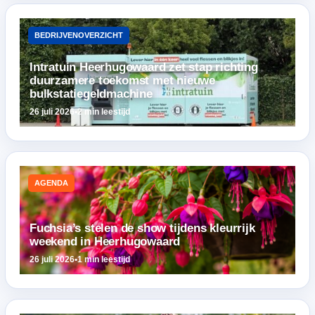
BEDRIJVENOVERZICHT
Intratuin Heerhugowaard zet stap richting
duurzamere toekomst met nieuwe
bulkstatiegeldmachine
26 juli 2026
•
2 min leestijd
AGENDA
Fuchsia’s stelen de show tijdens kleurrijk
weekend in Heerhugowaard
26 juli 2026
•
1 min leestijd