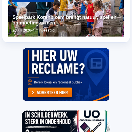
Speelpark Korenbloem brengt natuur, spel en
ontmoeting samen
20 juli 2026
•
4 min leestijd