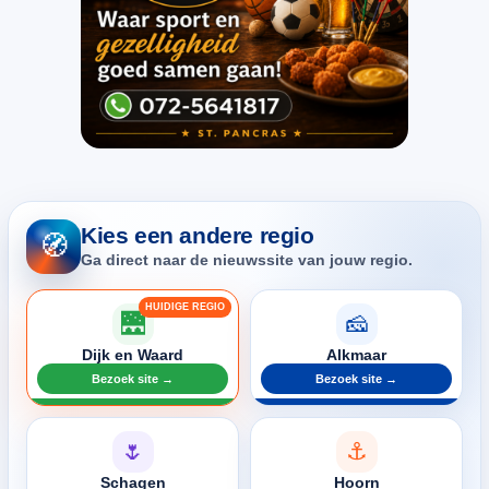
Kies een andere regio
🧭
Ga direct naar de nieuwssite van jouw regio.
🌉
🧀
Dijk en Waard
Alkmaar
Bezoek site →
Bezoek site →
🌷
⚓
Schagen
Hoorn