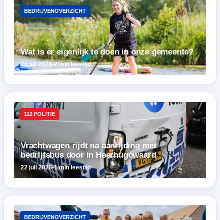
BEDRIJVENOVERZICHT
Wat is er eigenlijk te doen in onze gemeente?
24 juli 2026
•
2 min leestijd
112 POLITIE
Vrachtwagen rijdt na aanrijding met
bedrijfsbus door in Heerhugowaard
22 juli 2026
•
1 min leestijd
BEDRIJVENOVERZICHT