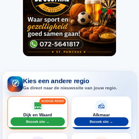
Kies een andere regio
🧭
Ga direct naar de nieuwssite van jouw regio.
🌉
🧀
Dijk en Waard
Alkmaar
Bezoek site →
Bezoek site →