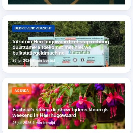
BEDRIJVENOVERZICHT
Intratuin Heerhugowaard zet stap richting
duurzamere toekomst met nieuwe
bulkstatiegeldmachine
26 juli 2026
•
2 min leestijd
AGENDA
Fuchsia’s stelen de show tijdens kleurrijk
weekend in Heerhugowaard
26 juli 2026
•
1 min leestijd