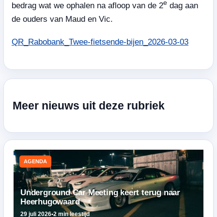
e
bedrag wat we ophalen na afloop van de 2
dag aan
de ouders van Maud en Vic.
QR_Rabobank_Twee-fietsende-bijen_2026-03-03
Meer nieuws uit deze rubriek
AGENDA
Underground Car Meeting keert terug naar
Heerhugowaard
29 juli 2026
•
2 min leestijd