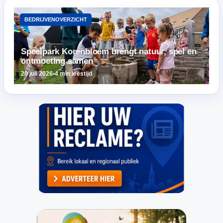
BEDRIJVENOVERZICHT
Speelpark Korenbloem brengt natuur, spel en
ontmoeting samen
20 juli 2026
•
4 min leestijd