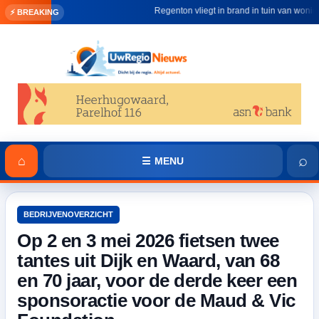
Regenton vliegt in brand in tuin van woning in
⚡ BREAKING
⌕
⌂
☰ MENU
BEDRIJVENOVERZICHT
Op 2 en 3 mei 2026 fietsen twee
tantes uit Dijk en Waard, van 68
en 70 jaar, voor de derde keer een
sponsoractie voor de Maud & Vic