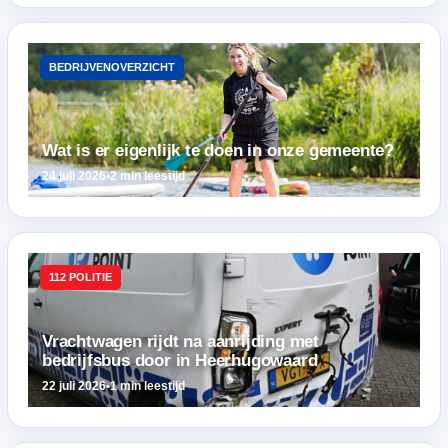
BEDRIJVENOVERZICHT
Wat is er eigenlijk te doen in onze gemeente?
24 juli 2026
•
2 min leestijd
112 POLITIE
Vrachtwagen rijdt na aanrijding met
bedrijfsbus door in Heerhugowaard
22 juli 2026
•
1 min leestijd