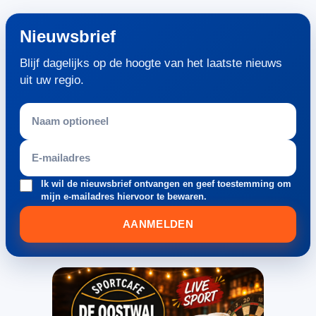
Nieuwsbrief
Blijf dagelijks op de hoogte van het laatste nieuws
uit uw regio.
Ik wil de nieuwsbrief ontvangen en geef toestemming om
mijn e-mailadres hiervoor te bewaren.
AANMELDEN