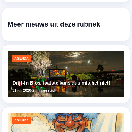
Meer nieuws uit deze rubriek
AGENDA
Drijf-In Bios, laatste kans dus mis het niet!
31 juli 2026
•
2 min leestijd
AGENDA