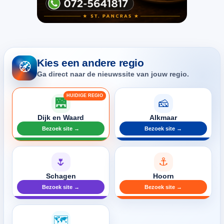
Kies een andere regio
🧭
Ga direct naar de nieuwssite van jouw regio.
🌉
🧀
Dijk en Waard
Alkmaar
Bezoek site →
Bezoek site →
🌷
⚓
Schagen
Hoorn
Bezoek site →
Bezoek site →
🗺️