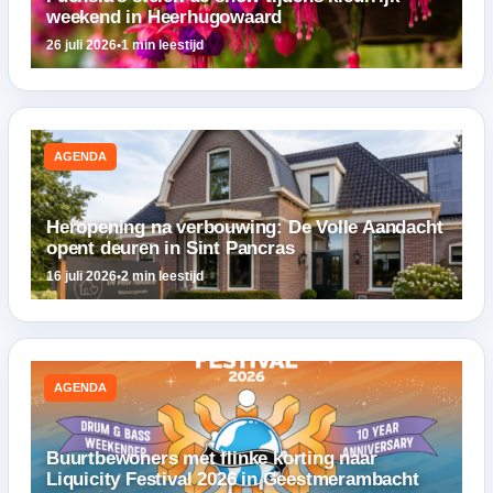
weekend in Heerhugowaard
26 juli 2026
•
1 min leestijd
AGENDA
Heropening na verbouwing: De Volle Aandacht
opent deuren in Sint Pancras
16 juli 2026
•
2 min leestijd
AGENDA
Buurtbewoners met flinke korting naar
Liquicity Festival 2026 in Geestmerambacht