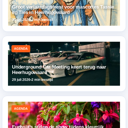
Groot verjaardagsfeest voor mascottes Tassie
en Ties in Heerhugowaard
30 juli 2026
•
2 min leestijd
AGENDA
Underground Car Meeting keert terug naar
Heerhugowaard
29 juli 2026
•
2 min leestijd
AGENDA
Fuchsia’s stelen de show tijdens kleurrijk