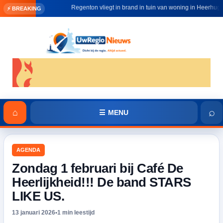
Regenton vliegt in brand in tuin van woning in Heerhugowaar
⚡ BREAKING
⌕
⌂
☰ MENU
AGENDA
Zondag 1 februari bij Café De
Heerlijkheid!!! De band STARS
LIKE US.
13 januari 2026
•
1 min leestijd