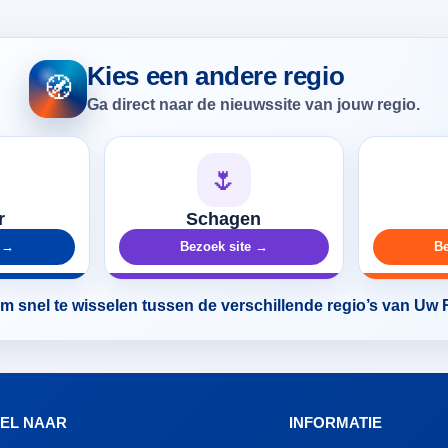
Kies een andere regio
🧭
Ga direct naar de nieuwssite van jouw regio.
🌷
r
Schagen
e →
Bezoek site →
Be
 snel te wisselen tussen de verschillende regio’s van Uw
EL NAAR
INFORMATIE