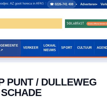
AZ gooit horeca in AFAS Stadion op de schop
☎ 0226-741 408
Adverteren
Verk
GEMEENTE
LOKAAL
VERKEER
SPORT
CULTUUR
AGEN
NIEUWS
P PUNT / DULLEWEG
 SCHADE