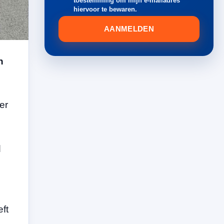
toestemming om mijn e-mailadres
hiervoor te bewaren.
AANMELDEN
n
er
d
ft