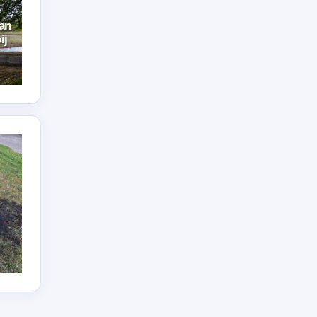
an
ij