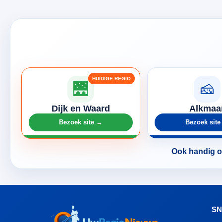
🌉
🧀
Dijk en Waard
Alkmaa
Bezoek site →
Bezoek sit
Ook handig om
SN