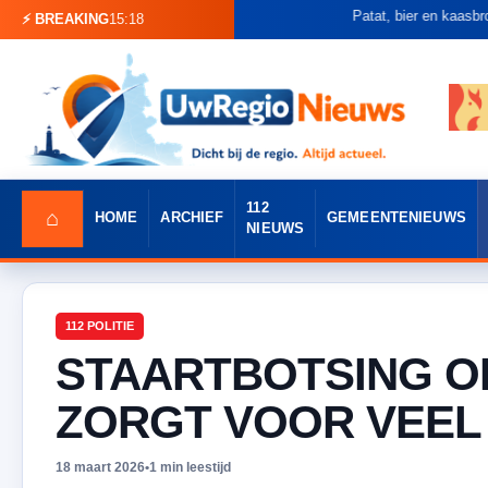
Patat, bier en kaasbroodjes: 
⚡ BREAKING
15:18
112
⌂
HOME
ARCHIEF
GEMEENTENIEUWS
NIEUWS
112 POLITIE
STAARTBOTSING O
ZORGT VOOR VEEL
18 maart 2026
•
1 min leestijd