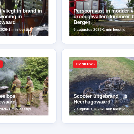
vliegt in brand in
Persoon vast in modder v
 woning in
drooggevallen duinmeer b
owaard
Bergen.
2026
•
1 min leestijd
6 augustus 2026
•
1 min leestijd
112 NIEUWS
eelbos
Scooter uitgebrand
owaard
Heerhugowaard
2026
•
1 min leestijd
2 augustus 2026
•
1 min leestijd