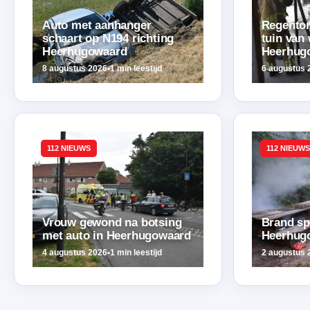
Auto met aanhanger
Regenton 
schaart op N194 richting
tuin van
Heerhugowaard
Heerhug
8 augustus 2026
•
1 min leestijd
6 augustus 
112 NIEUWS
112 NIEUWS
Vrouw gewond na botsing
Brand sp
met auto in Heerhugowaard
Heerhug
4 augustus 2026
•
1 min leestijd
2 augustus 