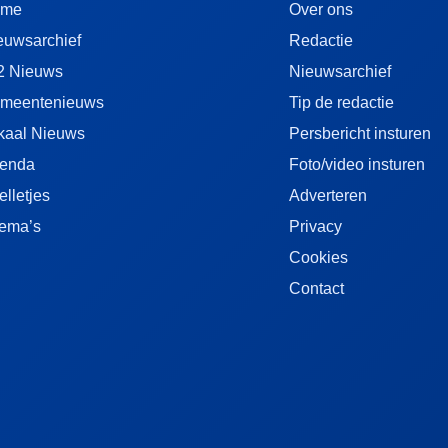
ome
Over ons
euwsarchief
Redactie
2 Nieuws
Nieuwsarchief
meentenieuws
Tip de redactie
kaal Nieuws
Persbericht insturen
enda
Foto/video insturen
elletjes
Adverteren
ema’s
Privacy
Cookies
Contact