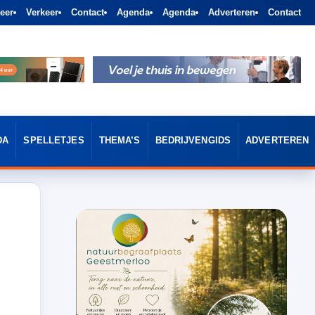
eer
Verkeer
Contact
Agenda
Agenda
Adverteren
Contact
DA
SPELLETJES
THEMA’S
BEDRIJVENGIDS
ADVERTEREN