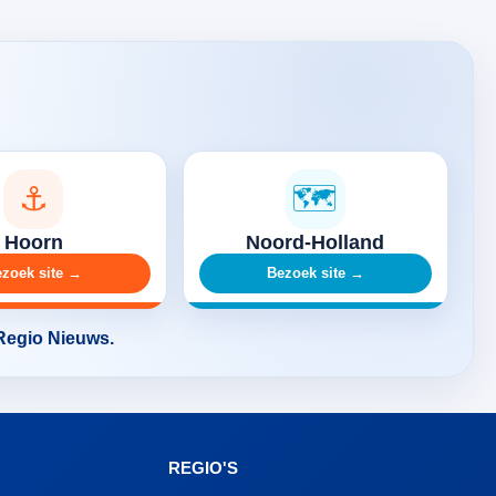
⚓
🗺️
Hoorn
Noord-Holland
zoek site →
Bezoek site →
 Regio Nieuws.
REGIO'S