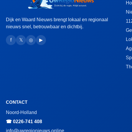
H
Ni
Dijk en Waard Nieuws brengt lokaal en regionaal
11
nieuws snel, betrouwbaar en dichtbij.
Ge
Lo
f
𝕏
◎
▶
Ag
Sp
Th
CONTACT
Noord-Holland
☎ 0226-741 408
info@uwregionieuws.online