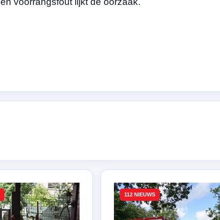
 voorrangsfout lijkt de oorzaak.
112 NIEUWS