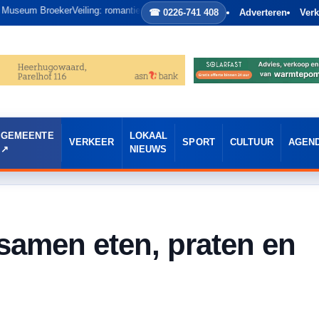
kerVeiling: romantiek, historie en letterlijk het huwelijksbootje in
☎ 0226-741 408
Adverteren
Verk
GEMEENTE
LOKAAL
VERKEER
SPORT
CULTUUR
AGEN
NIEUWS
 samen eten, praten en