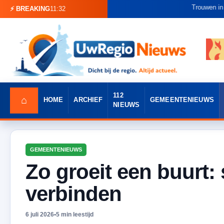
Trouwen in Museum Broe
⚡ BREAKING
11:32
112
⌂
HOME
ARCHIEF
GEMEENTENIEUWS
NIEUWS
GEMEENTENIEUWS
Zo groeit een buurt:
verbinden
6 juli 2026
•
5 min leestijd