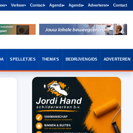
eer
Verkeer
Contact
Agenda
Agenda
Adverteren
Contact
DA
SPELLETJES
THEMA’S
BEDRIJVENGIDS
ADVERTEREN