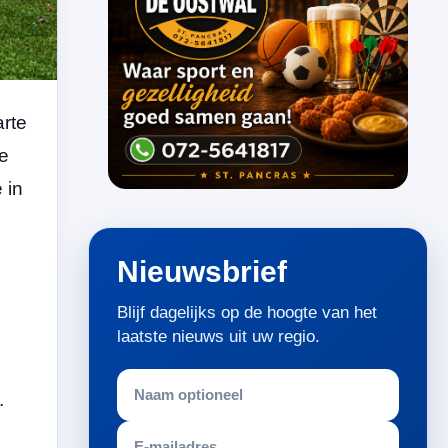
arte
de
 in
Nieuwsbrief
Blijf dagelijks op de hoogte van het
laatste nieuws uit uw regio.
.