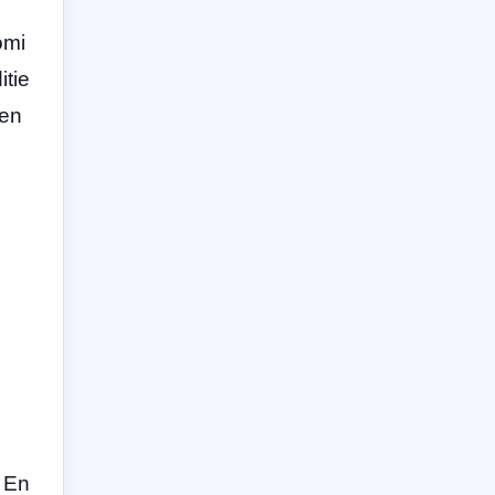
omi
itie
 en
” En